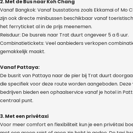
2. Met de Bus naar Koh Chang
Vanaf Bangkok: Vanaf busstations zoals Ekkamai of Mo Ch
zijn ook directe minibussen beschikbaar vanaf toeristisc
het ferryticket al in de prijs meenemen.
Reisduur: De busreis naar Trat duurt ongeveer 5 a 6 uur.
Combinatietickets: Veel aanbieders verkopen combinatiet
gemakkelijk maakt.
Vanaf Pattaya:
De busrit van Pattaya naar de pier bij Trat duurt doorgaan
die specifiek voor deze route worden aangeboden. Deze 
bedrijven bieden een ophaalservice vanaf je hotel in Pat
centraal punt.
3. Met een privétaxi
Voor meer comfort en flexibiliteit kun je een privétaxi boe
met een groep reist of geen zin hebt in gedoe. De taxi br